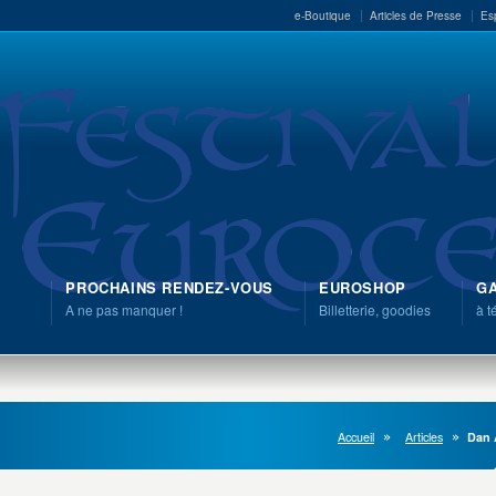
e-Boutique
Articles de Presse
Es
PROCHAINS RENDEZ-VOUS
EUROSHOP
GA
A ne pas manquer !
Billetterie, goodies
à t
Accueil
Articles
Dan 