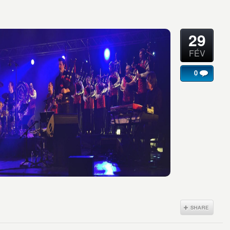
29
FÉV
0