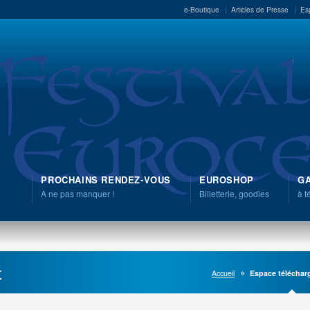
e-Boutique
Articles de Presse
Es
PROCHAINS RENDEZ-VOUS
EUROSHOP
GA
A ne pas manquer !
Billetterie, goodies
à t
t
Accueil
Espace télécha