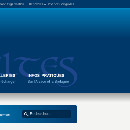
pace Organisation
Bénévoles – Devenez Celtiguides
LERIES
INFOS PRATIQUES
élécharger
Sur l’Alsace et la Bretagne
rgement