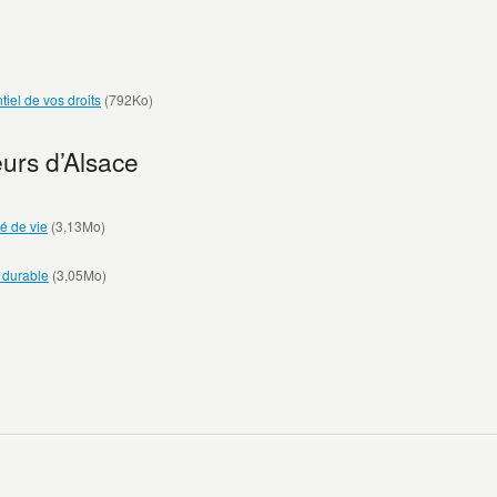
iel de vos droits
(792Ko)
urs d’Alsace
é de vie
(3,13Mo)
 durable
(3,05Mo)