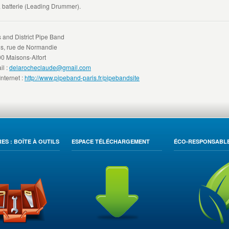
a batterie (Leading Drummer).
s and District Pipe Band
is, rue de Normandie
0 Maisons-Alfort
il :
delarocheclaude@gmail.com
Internet :
http://www.pipeband-paris.fr/pipebandsite
ES : BOÎTE À OUTILS
ESPACE TÉLÉCHARGEMENT
ÉCO-RESPONSABL