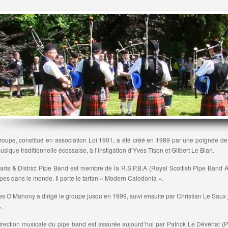
roupe, constitué en association Loi 1901, a été créé en 1989 par une poignée d
usique traditionnelle écossaise, à l’instigation d’Yves Tison et Gilbert Le Bian.
aris & District Pipe Band est membre de la R.S.P.B.A (Royal Scottish Pipe Band As
pes dans le monde. Il porte le tartan « Modern Caledonia ».
s O’Mahony a dirigé le groupe jusqu’en 1999, suivi ensuite par Christian Le Saux
.
irection musicale du pipe band est assurée aujourd’hui par Patrick Le Dévéhat (