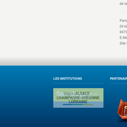
de l
Pari
24 b
9470
E-Ma
Site 
LES INSTITUTIONS
PARTENAIR