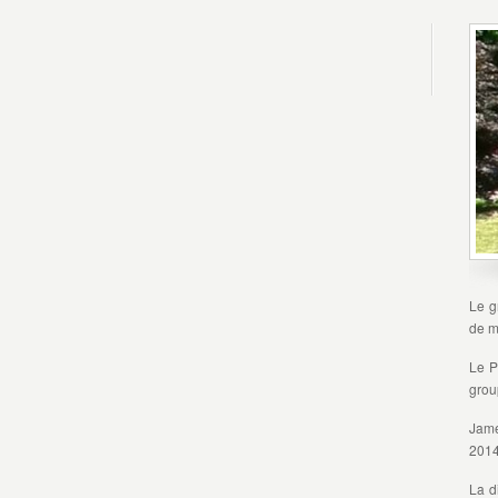
Le g
de m
Le P
grou
Jame
2014
La d