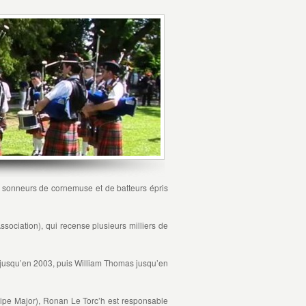
e sonneurs de cornemuse et de batteurs épris
sociation), qui recense plusieurs milliers de
 jusqu’en 2003, puis William Thomas jusqu’en
Pipe Major), Ronan Le Torc’h est responsable