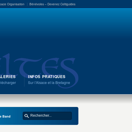
pace Organisation
Bénévoles – Devenez Celtiguides
LERIES
INFOS PRATIQUES
élécharger
Sur l’Alsace et la Bretagne
pe Band