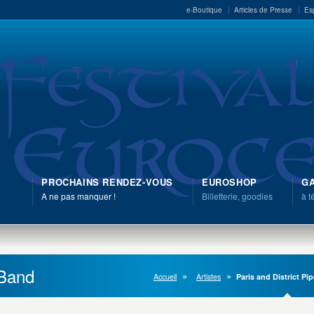
e-Boutique
Articles de Presse
Es
PROCHAINS RENDEZ-VOUS
EUROSHOP
GA
A ne pas manquer !
Billetterie, goodies
à t
 Band
Accueil
Artistes
Paris and District Pi