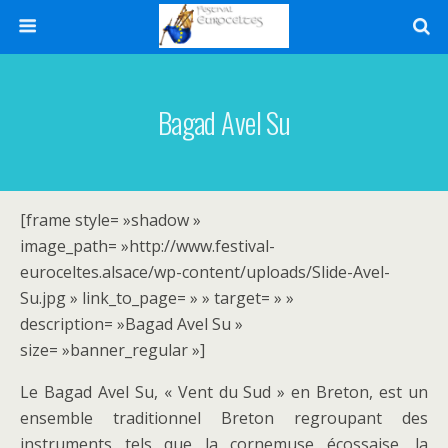
Bagad Avel Su
[frame style= »shadow »
image_path= »http://www.festival-
euroceltes.alsace/wp-content/uploads/Slide-Avel-
Su.jpg » link_to_page= » » target= » »
description= »Bagad Avel Su »
size= »banner_regular »]
Le Bagad Avel Su, « Vent du Sud » en Breton, est un
ensemble traditionnel Breton regroupant des
instruments tels que la cornemuse écossaise, la